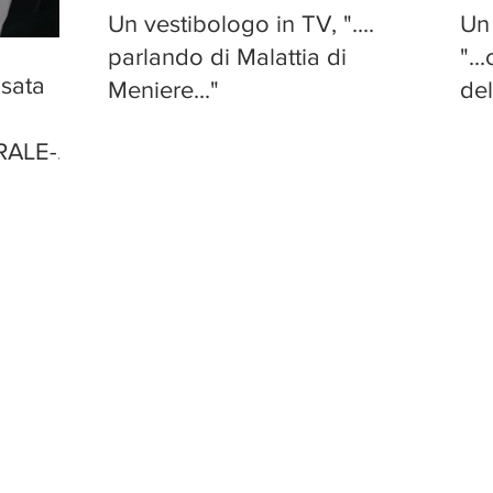
Un vestibologo in TV, "....
Un 
parlando di Malattia di
"..
usata
Meniere..."
del
RALE-
ENTE (