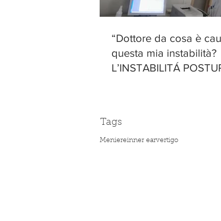
“Dottore da cosa è ca
questa mia instabilità?
L’INSTABILITÁ POSTU
PERCETTIVA PERSIST
Tags
Meniere
inner ear
vertigo