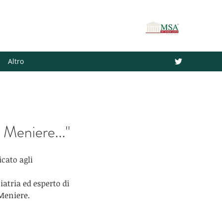
ino(FR) , Italy
Altro
i Meniere..."
cato agli 
atria ed esperto di 
 Meniere.