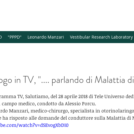
MSA ENT Academy Center, Cass
D
"PPPD"
Leonardo Manzari
Vestibular Research Laboratory
go in TV, ".... parlando di Malattia d
ramma TV, Salutiamo, del 28 aprile 2018 di Tele Universo dedi
 campo medico, condotto da Alessio Porcu.
ardo Manzari, medico-chirurgo, specialista in otorinolaringoi
ale ha risposto alle domande del conduttore sulla Malattia di
ube.com/watch?v=dSEvogXbDI0