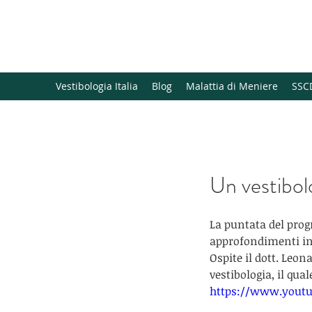
Vestibology Science at 
Vestibologia Italia
Blog
Malattia di Meniere
SSC
Un vestibolo
La puntata del prog
approfondimenti in
Ospite il dott. Leon
vestibologia, il qu
https://www.yout